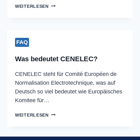
DIN
WEITERLESEN
EN
50436
–
EUROPÄISCHE
NORMENREIHE
FAQ
FÜR
ALKOHOL-
Was bedeutet CENELEC?
INTERLOCK-
SYSTEME
CENELEC steht für Comité Européen de
Normalisation Electrotechnique, was auf
Deutsch so viel bedeutet wie Europäisches
Komitee für…
WAS
WEITERLESEN
BEDEUTET
CENELEC?